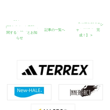
< 30キロコースの
【10周年記念Tシ
ITRAポイント表記に
記事の一覧へ
ャツデザイン完
関するお詫びとお知
成！】 >
らせ