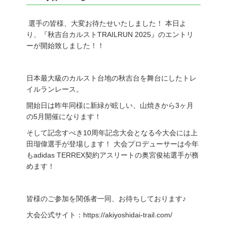
選手の皆様、大変お待たせいたしました！ 本日よ
り、『秋吉台カルスト
TRAILRUN 2025
』のエントリ
ーが開始致しました！！
日本最大級のカルスト台地の秋吉台を舞台にしたトレ
イルランレース。
開始日は昨年同様に新緑が眩しい、山焼きから
3
ヶ月
の
5
月開催になります！
そして記念すべき
10
周年記念大会となる今大会には上
田瑠偉選手が登場します！ 大会プロデューサーは今年
も
adidas TERREX
契約アスリートの奥宮俊祐選手が務
めます！
皆様のご参加を関係者一同、お待ちしております♪
大会公式サイト：
https://akiyoshidai-trail.com/