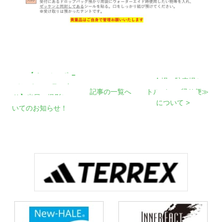
< 【オールスポー
会場→駐車場シャ
ツコミュニティよ
記事の一覧へ
トルバス≪帰り便≫
り】当日の撮影につ
について >
いてのお知らせ！