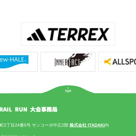
2丁目24番5号 サンコーポ中広2階
株式会社 ITADAKI
内